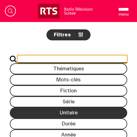
menu
Filtres
Bienvenue sur RTSpro
EN
FR
Accueil
Thématiques
Contenus
Mots-clés
Catalogue
Nouveautés
Fiction
Formats
Série
Podcasts
Unitaire
Rechercher
Durée
Informations
Année