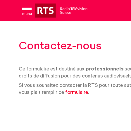
menu
Bienvenue sur RTSpro
C
Contactez-nous
C
EN
FR
N
Accueil
F
Ce formulaire est destiné aux
professionnels
so
P
droits de diffusion pour des contenus audiovisuel
R
Si vous souhaitez contacter la RTS pour toute autr
vous plait remplir ce
formulaire
.